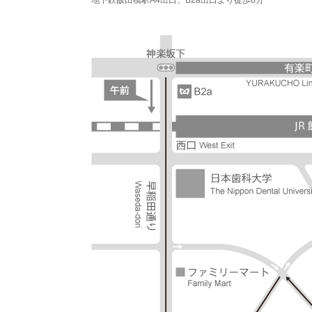
地下鉄飯田橋駅A4出口、B2a出口より徒歩8分