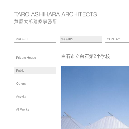
PROFILE
WORKS
CONTACT
白石市立白石第2小学校
Private House
Public
Others
Activity
All Works