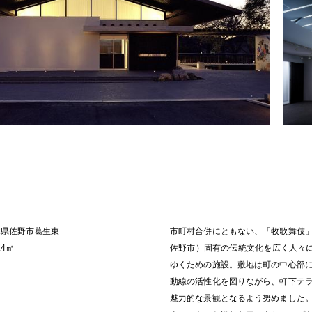
木県佐野市葛生東
市町村合併にともない、「牧歌舞伎
.4㎡
佐野市）固有の伝統文化を広く人々に
ゆくための施設。敷地は町の中心部
動線の活性化を図りながら、軒下テ
魅力的な景観となるよう努めました