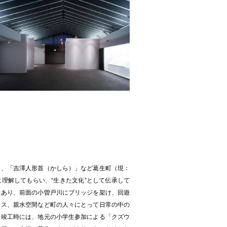
」、「吉澤人形首（かしら）」など葛生町（現：
理解してもらい、“生きた文化”として伝承して
にあり、前面の小曽戸川にブリッジを架け、回遊
ラス、親水空間など町の人々にとって日常の中の
。竣工時には、地元の小学生参加による「クズウ