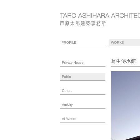
PROFILE
WORKS
葛生傳承館
Private House
Public
Others
Activity
All Works