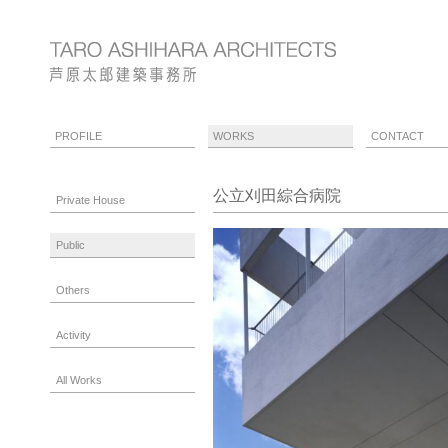
PROFILE
WORKS
CONTACT
公立刈田綜合病院
Private House
Public
Others
Activity
All Works