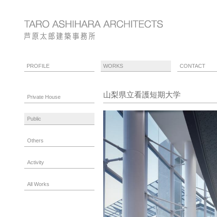
PROFILE
WORKS
CONTACT
山梨県立看護短期大学
Private House
Public
Others
Activity
All Works